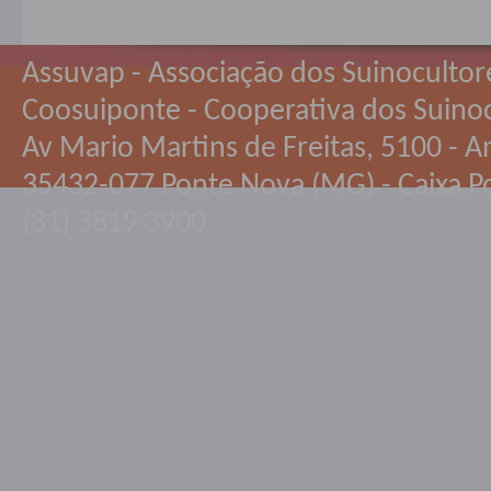
Assuvap - Associação dos Suinocultor
Coosuiponte - Cooperativa dos Suino
Av Mario Martins de Freitas, 5100 - An
35432-077 Ponte Nova (MG) - Caixa Po
(31) 3819 3900