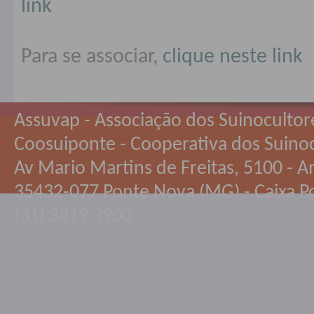
link
Para se associar,
clique neste link
Assuvap - Associação dos Suinocultor
Coosuiponte - Cooperativa dos Suino
Av Mario Martins de Freitas, 5100 - An
35432-077 Ponte Nova (MG) - Caixa Po
(31) 3819 3900