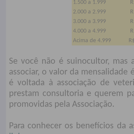
1.500 a 1.999
R
2.000 a 2.999
R
3.000 a 3.999
R
4.000 a 4.999
R
Acima de 4.999
R
Se você não é suinocultor, mas 
associar, o valor da mensalidade 
é voltada à associação de veter
prestam consultoria e querem par
promovidas pela Associação.
Para conhecer os benefícios da a