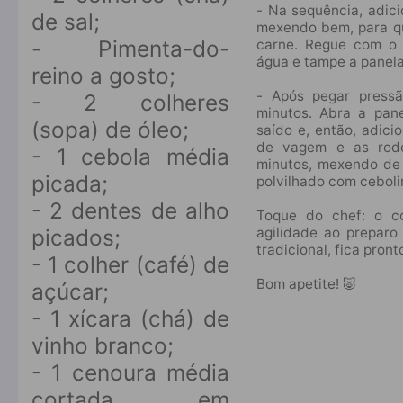
- Na sequência, adici
de sal;⠀
mexendo bem, para qu
- Pimenta-do-
carne. Regue com o v
água e tampe a panel
reino a gosto;⠀
⠀
- Após pegar pressã
- 2 colheres
minutos. Abra a pane
(sopa) de óleo;⠀
saído e, então, adic
de vagem e as rode
- 1 cebola média
minutos, mexendo de 
picada;⠀
polvilhado com cebol
⠀
- 2 dentes de alho
Toque do chef: o c
picados;⠀
agilidade ao preparo
tradicional, fica pron
- 1 colher (café) de
⠀
Bom apetite! 🐷
açúcar;⠀
- 1 xícara (chá) de
vinho branco;⠀
- 1 cenoura média
cortada em