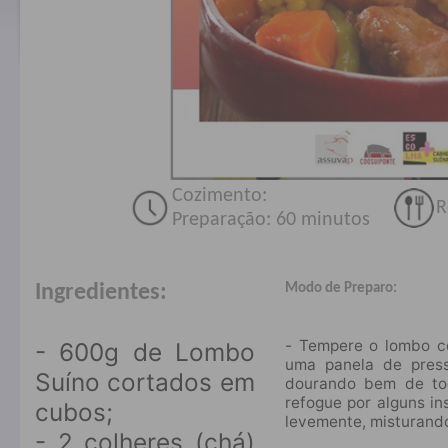
Cozimento:
R
Preparação: 60 minutos
Modo de Preparo:
Ingredientes:
⠀
- Tempere o lombo c
- 600g de Lombo
uma panela de pres
Suíno cortados em
dourando bem de tod
refogue por alguns in
cubos;⠀
levemente, misturand
- 2 colheres (chá)
⠀