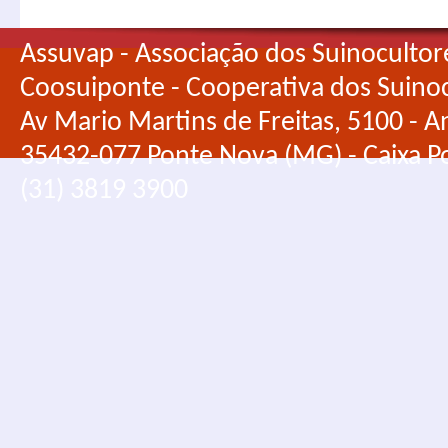
Assuvap - Associação dos Suinocultor
Coosuiponte - Cooperativa dos Suino
Av Mario Martins de Freitas, 5100 - An
35432-077 Ponte Nova (MG) - Caixa Po
(31) 3819 3900