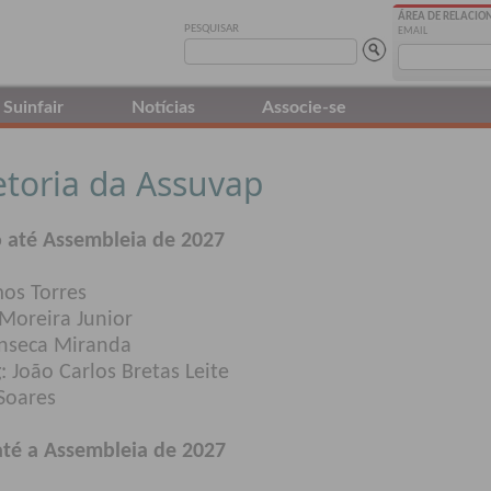
ÁREA DE RELACI
PESQUISAR
EMAIL
Suinfair
Notícias
Associe-se
etoria da Assuvap
 até Assembleia de 2027
mos Torres
 Moreira Junior
onseca Miranda
 João Carlos Bretas Leite
 Soares
até a Assembleia de 2027