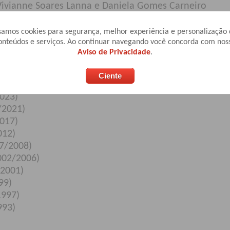
 Vivianne Soares Lanna e Daniela Gomes Carneiro
obrinho, Patricia Morari Mendes e Bernardo Bethonico
amos cookies para segurança, melhor experiência e personalização
onteúdos e serviços. Ao continuar navegando você concorda com nos
identes Anteriores
Aviso de Privacidade
.
/2025)
023)
/2021)
017)
012)
7/2008)
002/2006)
/2001)
99)
1997)
993)