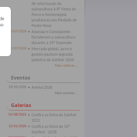
de valorização da
suinocultura à 8ª Festa do
Porco e homenageia
 de
produtores em Piedade de
so
Ponte Nova
16/07/2026
•
Assuvap e Coosuiponte
fortalecem a suinocultura
durante a 59ª Expovale
02/07/2026
•
Mercado global, juros e
gestão pautam segunda
palestra da Suinfair 2026
Mais notícias ...
Eventos
29/10/2026
•
AveSui 2026
Mais eventos ...
Galerias
01/08/2022
•
Confira as fotos da Suinfair
2022
31/01/2020
•
Confira as fotos da 10ª
Suinfest - 2018