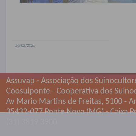
20/02/2025
Assuvap - Associação dos Suinocultor
Coosuiponte - Cooperativa dos Suino
Av Mario Martins de Freitas, 5100 - An
35432-077 Ponte Nova (MG) - Caixa Po
(31) 3819 3900