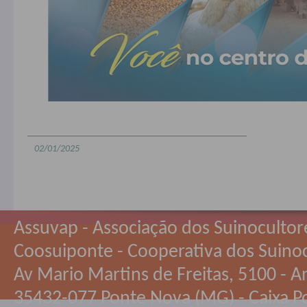
02/01/2025
Assuvap - Associação dos Suinocultor
Coosuiponte - Cooperativa dos Suino
Av Mario Martins de Freitas, 5100 - An
35432-077 Ponte Nova (MG) - Caixa Po