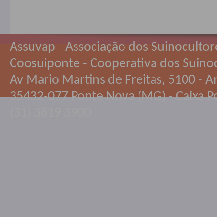
Assuvap - Associação dos Suinocultor
Coosuiponte - Cooperativa dos Suino
Av Mario Martins de Freitas, 5100 - An
35432-077 Ponte Nova (MG) - Caixa Po
(31) 3819 3900