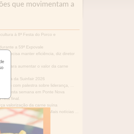
exões que movimentam a
ultura à 8ª Festa do Porco e
 durante a 59ª Expovale
e precisa manter eficiência, diz diretor
 de
ejo para aumentar o valor da carne
so
lestra da Suinfair 2026
 2026 com palestra sobre liderança, ...
ultura nesta semana em Ponte Nova
reta final.
rça valorização da carne suína
Mais notícias ...