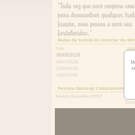
"Toda vez que você coopera com
para desenvolver qualquer tra
função, essa pessoa e você são
fortalecidas."
Bolsa de Suínos do Interior de Mi
Data
Valo
06/08/2026
5,5
30/07/2026
5,7
Us
c
23/07/2026
5,7
16/07/2026
5,7
Revista Assuvap Coosuiponte
Revista Dezembro/2022
Outr