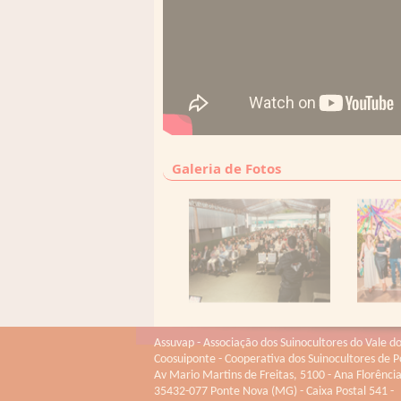
Galeria de Fotos
Assuvap - Associação dos Suinocultores do Vale d
Coosuiponte - Cooperativa dos Suinocultores de 
Av Mario Martins de Freitas, 5100 - Ana Florência
35432-077 Ponte Nova (MG) - Caixa Postal 541 -