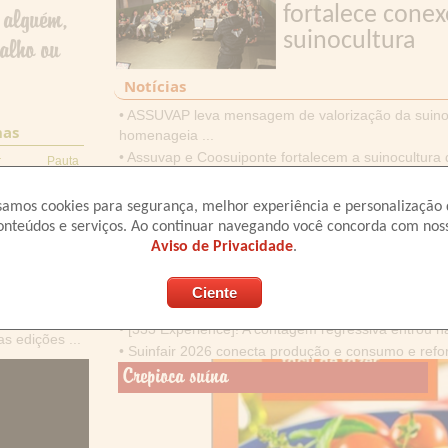
fortalece con
 alguém,
suinocultura
balho ou
Notícias
• ASSUVAP leva mensagem de valorização da suinoc
nas
homenageia ...
• Assuvap e Coosuiponte fortalecem a suinocultura
r
Pauta
• Brasil amplia espaço na exportação de carne suína 
0
5,22
...
0
5,22
amos cookies para segurança, melhor experiência e personalização
• Netão Bom Beef defende marketing voltado ao des
onteúdos e serviços. Ao continuar navegando você concorda com nos
0
5,22
suína
Aviso de Privacidade
.
0
5,22
• Mercado global, juros e gestão pautam segunda pa
• Eduardo Shinyashiki abre programação da Suinfair
• Suinfair 2026 reúne setor e movimenta a suinoc
• [333 Experience]! A contagem regressiva entrou na 
as edições ...
• Suinfair 2026 conecta produção e consumo e refo
Crepioca suína