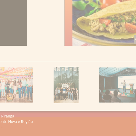
o Piranga
Ponte Nova e Região
 -