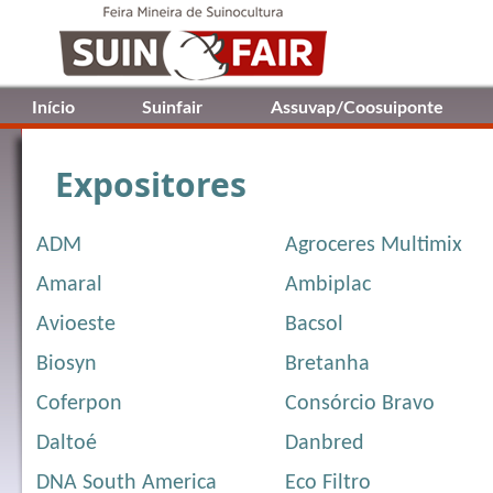
Início
Suinfair
Assuvap/Coosuiponte
Expositores
ADM
Agroceres Multimix
Amaral
Ambiplac
Avioeste
Bacsol
Biosyn
Bretanha
Coferpon
Consórcio Bravo
Daltoé
Danbred
DNA South America
Eco Filtro