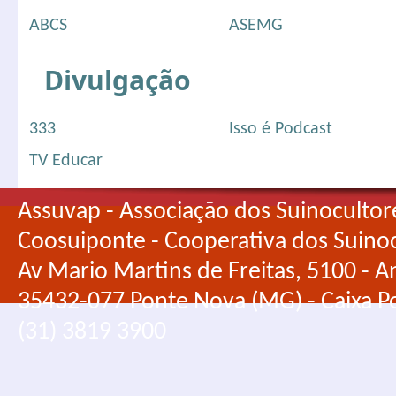
ABCS
ASEMG
Divulgação
333
Isso é Podcast
TV Educar
Assuvap - Associação dos Suinocultor
Coosuiponte - Cooperativa dos Suino
Av Mario Martins de Freitas, 5100 - An
35432-077 Ponte Nova (MG) - Caixa Po
(31) 3819 3900