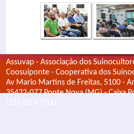
Assuvap - Associação dos Suinocultor
Coosuiponte - Cooperativa dos Suino
Av Mario Martins de Freitas, 5100 - An
35432-077 Ponte Nova (MG) - Caixa Po
(31) 3819 3900