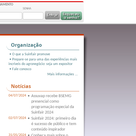
ONAMENTO
SENHA
Organização
• O que a Suinfair promove
• Prepare-se para uma das experiências mais
incríveis do agronegócio: seja um expositor
• Fale conosco
Mais informações ...
Notícias
04/07/2024
•
Assuvap recebe BSEMG
presencial como
programação especial da
Suinfair 2024
02/07/2024
•
Suinfair 2024: primeiro dia
é sucesso de público e tem
conteúdo inspirador
31/05/2024
•
Conheça mais sobre o