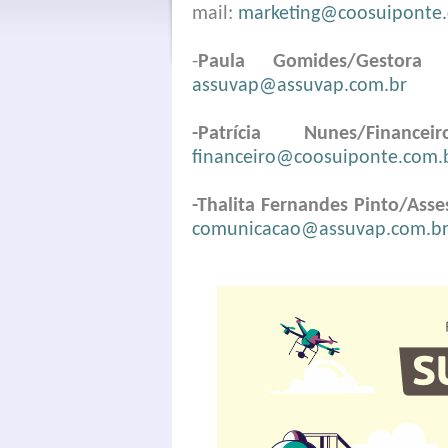
mail:
marketing@coosuiponte.
-
Paula Gomides/Gestora E
assuvap@assuvap.com.br
-Patrícia Nunes/Financeir
financeiro@coosuiponte.com.
-Thalita Fernandes Pinto/Ass
comunicacao@assuvap.com.b