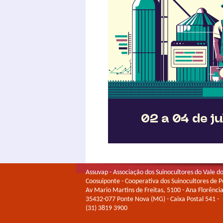
Assuvap - Associação dos Suinocultores do Vale d
Coosuiponte - Cooperativa dos Suinocultores de 
Av Mario Martins de Freitas, 5100 - Ana Florência
35432-077 Ponte Nova (MG) - Caixa Postal 541 -
(31) 3819 3900