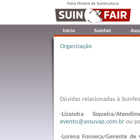
Início
Suinfair
Ass
Organização
Dúvidas relacionadas à Suinfe
-Lizandra Siqueira/Atendim
evento@assuvap.com.br
ou pe
-
Lorena Fonseca/Gerente de 