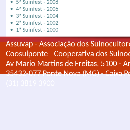
• 5ª Suinfest - 2008
• 4ª Suinfest - 2006
• 3ª Suinfest - 2004
• 2ª Suinfest - 2002
• 1ª Suinfest - 2000
Assuvap - Associação dos Suinocultor
Coosuiponte - Cooperativa dos Suino
Av Mario Martins de Freitas, 5100 - An
35432-077 Ponte Nova (MG) - Caixa Po
(31) 3819 3900