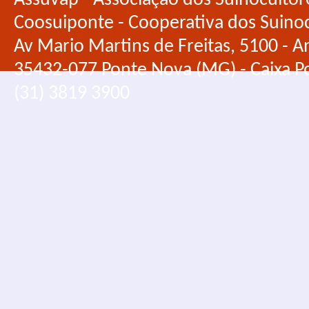
Assuvap - Associação dos Suinocultor
Coosuiponte - Cooperativa dos Suino
Av Mario Martins de Freitas, 5100 - An
35432-077 Ponte Nova (MG) - Caixa Po
(31) 3819 3900