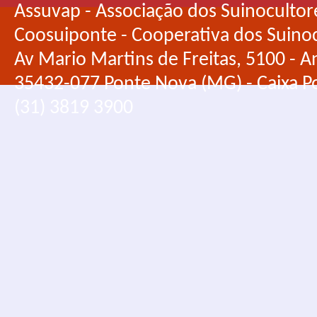
Assuvap - Associação dos Suinocultor
Coosuiponte - Cooperativa dos Suino
Av Mario Martins de Freitas, 5100 - An
35432-077 Ponte Nova (MG) - Caixa Po
(31) 3819 3900