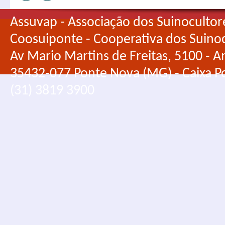
Assuvap - Associação dos Suinocultor
Coosuiponte - Cooperativa dos Suino
Av Mario Martins de Freitas, 5100 - An
35432-077 Ponte Nova (MG) - Caixa Po
(31) 3819 3900