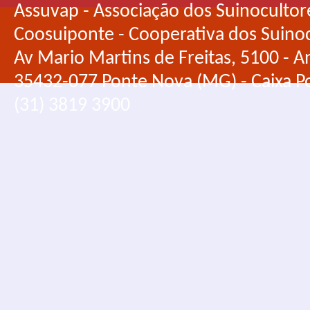
Assuvap - Associação dos Suinocultor
Coosuiponte - Cooperativa dos Suino
Av Mario Martins de Freitas, 5100 - An
35432-077 Ponte Nova (MG) - Caixa Po
(31) 3819 3900