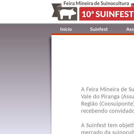
Início
Suinfest
Ass
A Feira Mineira de Su
Vale do Piranga (Ass
Região (Coosuiponte)
recebendo convidados
A Suinfest tem objet
mercado da suinocult