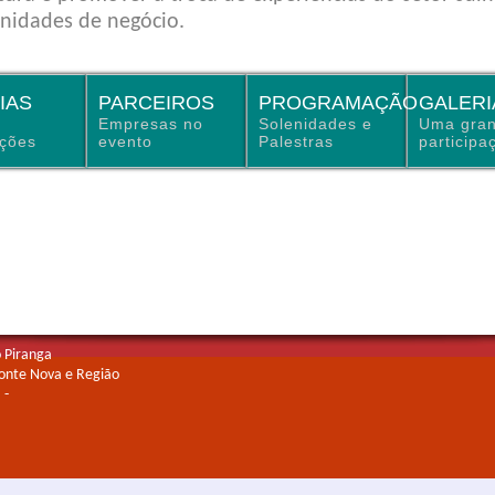
nidades de negócio.
IAS
PARCEIROS
PROGRAMAÇÃO
GALERI
Empresas no
Solenidades e
Uma gra
ações
evento
Palestras
participa
o Piranga
Ponte Nova e Região
 -