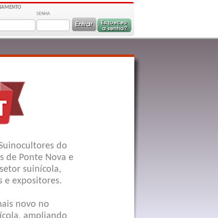
ONAMENTO
SENHA
 Suinocultores do
es de Ponte Nova e
etor suinícola,
 e expositores.
mais novo no
ícola, ampliando