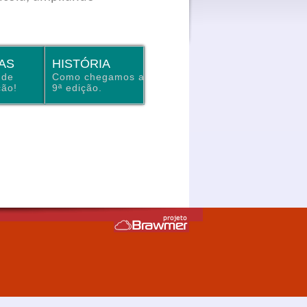
AS
HISTÓRIA
nde
Como chegamos a
ção!
9ª edição.