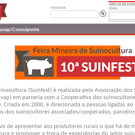
ÁREA DE RELACI
PESQUISAR
EMAIL
uvap/Coosuiponte
inocultura (Suinfest) é realizada pela Associação dos
uvap) em parceria com a Cooperativa dos suinocultor
. Criada em 2000, é direcionada a pessoas ligadas ao s
 dos suinocultores associados/cooperados, parceiros
ivo de apresentar aos produtores rurais o que há de 
ura e promover a troca de experiências do setor suin