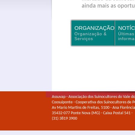
ainda mais as oportu
ORGANIZAÇÃO
NOTÍC
Organização &
Últimas
Serviços
inform
Assuvap - Associação dos Suinocultores do Vale d
Coosuiponte - Cooperativa dos Suinocultores de 
Av Mario Martins de Freitas, 5100 - Ana Florência
35432-077 Ponte Nova (MG) - Caixa Postal 541 -
(31) 3819 3900