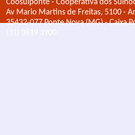
Coosuiponte - Cooperativa dos Suino
Av Mario Martins de Freitas, 5100 - An
35432-077 Ponte Nova (MG) - Caixa Po
(31) 3819 3900