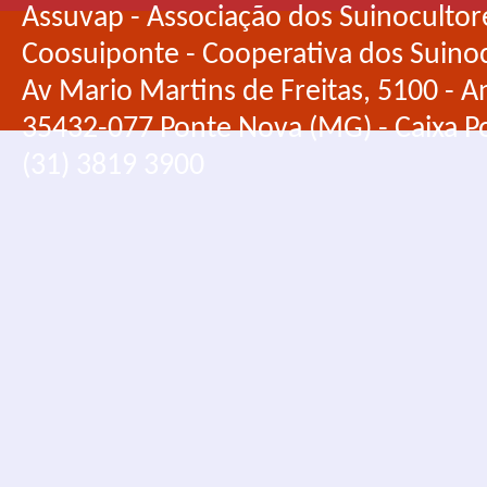
Assuvap - Associação dos Suinocultor
Coosuiponte - Cooperativa dos Suino
Av Mario Martins de Freitas, 5100 - An
35432-077 Ponte Nova (MG) - Caixa Po
(31) 3819 3900