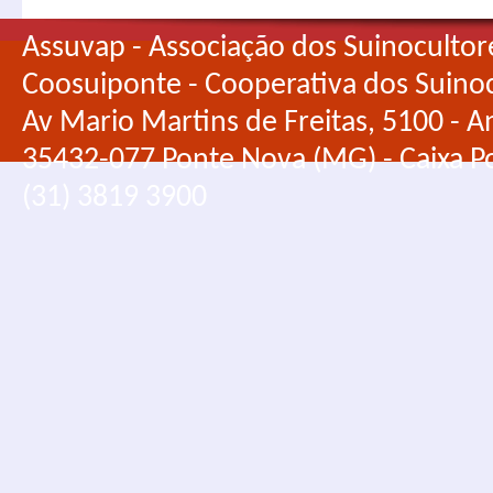
Assuvap - Associação dos Suinocultor
Coosuiponte - Cooperativa dos Suino
Av Mario Martins de Freitas, 5100 - An
35432-077 Ponte Nova (MG) - Caixa Po
(31) 3819 3900