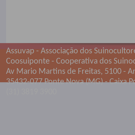
Assuvap - Associação dos Suinocultor
Coosuiponte - Cooperativa dos Suino
Av Mario Martins de Freitas, 5100 - An
35432-077 Ponte Nova (MG) - Caixa Po
(31) 3819 3900