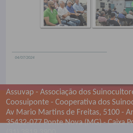
04/07/2024
Assuvap - Associação dos Suinocultor
Coosuiponte - Cooperativa dos Suino
Av Mario Martins de Freitas, 5100 - An
35432-077 Ponte Nova (MG) - Caixa Po
(31) 3819 3900