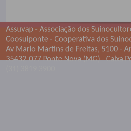
Assuvap - Associação dos Suinocultor
Coosuiponte - Cooperativa dos Suino
Av Mario Martins de Freitas, 5100 - An
35432-077 Ponte Nova (MG) - Caixa Po
(31) 3819 3900