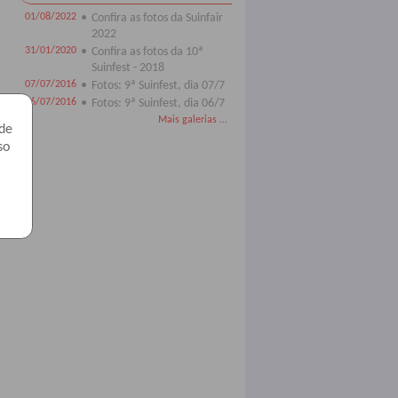
01/08/2022
•
Confira as fotos da Suinfair
2022
31/01/2020
•
Confira as fotos da 10ª
Suinfest - 2018
07/07/2016
•
Fotos: 9ª Suinfest, dia 07/7
06/07/2016
•
Fotos: 9ª Suinfest, dia 06/7
Mais galerias ...
 de
so