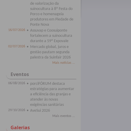
de valorização da
suinocultura à 8ª Festa do
Porco e homenageia
produtores em Piedade de
Ponte Nova
16/07/2026
•
Assuvap e Coosuiponte
fortalecem a suinocultura
durante a 59ª Expovale
02/07/2026
•
Mercado global, juros e
gestão pautam segunda
palestra da Suinfair 2026
Mais notícias ...
Eventos
06/08/2026
•
porciFÓRUM destaca
estratégias para aumentar
a eficiência das granjas e
atender às novas
exigências sanitárias
29/10/2026
•
AveSui 2026
Mais eventos ...
Galerias