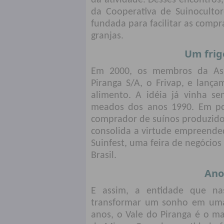
da atividade. Desses encontros,
da Cooperativa de Suinoculto
fundada para facilitar as comp
granjas.
Um frig
Em 2000, os membros da Assu
Piranga S/A, o Frivap, e lança
alimento. A idéia já vinha s
meados dos anos 1990. Em pou
comprador de suínos produzido
consolida a virtude empreended
Suinfest, uma feira de negócio
Brasil.
Ano
E assim, a entidade que na
transformar um sonho em uma 
anos, o Vale do Piranga é o m