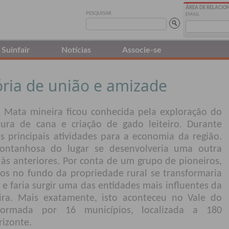
ÁREA DE RELACI
PESQUISAR
EMAIL
Suinfair
Notícias
Associe-se
ria de união e amizade
 Mata mineira ficou conhecida pela exploração do
tura de cana e criação de gado leiteiro. Durante
s principais atividades para a economia da região.
ontanhosa do lugar se desenvolveria uma outra
às anteriores. Por conta de um grupo de pioneiros,
rcos no fundo da propriedade rural se transformaria
 e faria surgir uma das entidades mais influentes da
eira. Mais exatamente, isto aconteceu no Vale do
formada por 16 municípios, localizada a 180
rizonte.