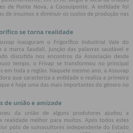
 posteriormente, em 1998, surgiu a ideia da criação
res de Ponte Nova, a Coosuiponte. A entidade foi
ras de insumos e diminuir os custos de produção nas
orífico se torna realidade
vap inauguram o Frigorífico Industrial Vale do
m a marca Saudali, junção das palavras saudável e
endo discutida nos encontros da Associação desde
co tempo, o Frivap se transformou no principal
s em toda a região. Naquele mesmo ano, a Assuvap
ora que caracteriza a entidade e realiza a primeira
s que é hoje uma das mais importantes do gênero no
s de união e amizade
sceu da união de alguns produtores ajudou a
realidade melhor para muitos. Após todos estes
aior pólo de suinocultores independente do Estado