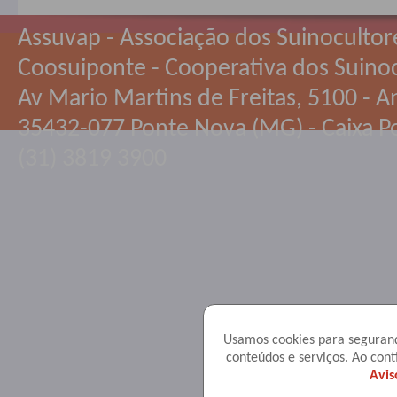
Assuvap - Associação dos Suinocultor
Coosuiponte - Cooperativa dos Suino
Av Mario Martins de Freitas, 5100 - An
35432-077 Ponte Nova (MG) - Caixa Po
(31) 3819 3900
Usamos cookies para seguranç
conteúdos e serviços. Ao co
Avis