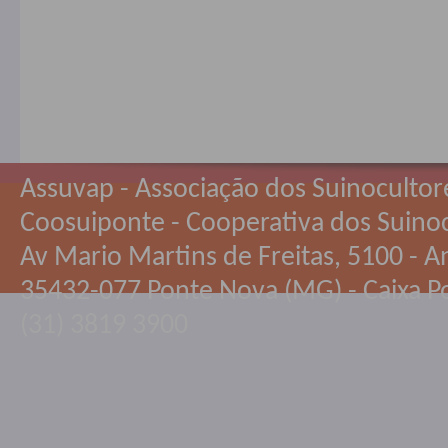
Assuvap - Associação dos Suinocultor
Coosuiponte - Cooperativa dos Suino
Av Mario Martins de Freitas, 5100 - An
35432-077 Ponte Nova (MG) - Caixa Po
(31) 3819 3900