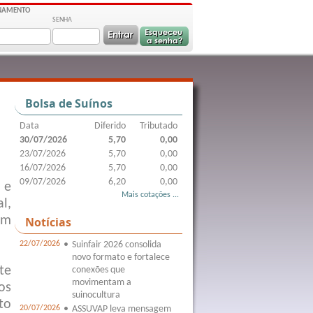
ONAMENTO
SENHA
Bolsa de Suínos
Data
Diferido
Tributado
30/07/2026
5,70
0,00
23/07/2026
5,70
0,00
16/07/2026
5,70
0,00
09/07/2026
6,20
0,00
 e
Mais cotações ...
l,
am
Notícias
22/07/2026
•
Suinfair 2026 consolida
novo formato e fortalece
te
conexões que
movimentam a
os
suinocultura
to
20/07/2026
•
ASSUVAP leva mensagem