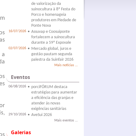
de valorização da
suinocultura à 8ª Festa do
Porco e homenageia
om
produtores em Piedade de
Ponte Nova
16/07/2026
•
Assuvap e Coosuiponte
os
fortalecem a suinocultura
as
durante a 59ª Expovale
02/07/2026
•
Mercado global, juros e
 a
gestão pautam segunda
palestra da Suinfair 2026
da
Mais notícias ...
os
Eventos
es
06/08/2026
•
porciFÓRUM destaca
estratégias para aumentar
a eficiência das granjas e
atender às novas
or
exigências sanitárias
s,
29/10/2026
•
AveSui 2026
Mais eventos ...
Galerias
os