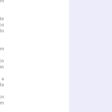
am
te
os
to
om
os
as
 a
da
os
es